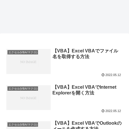
【VBA】Excel VBAでファイル
エクセル(VBA/マクロ)
名を取得する方法
2022.05.12
【VBA】Excel VBAでInternet
エクセル(VBA/マクロ)
Explorerを開く方法
2022.05.12
【VBA】Excel VBAでOutlookの
エクセル(VBA/マクロ)
メールを作成する方法